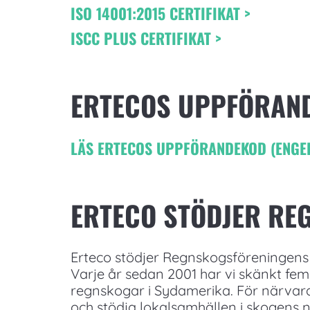
ISO 14001:2015 CERTIFIKAT >
ISCC PLUS CERTIFIKAT >
ERTECOS UPPFÖRAN
LÄS ERTECOS UPPFÖRANDEKOD (ENGEL
ERTECO STÖDJER RE
Erteco stödjer Regnskogsföreningens 
Varje år sedan 2001 har vi skänkt fem 
regnskogar i Sydamerika. För närvar
och stödja lokalsamhällen i skogens n