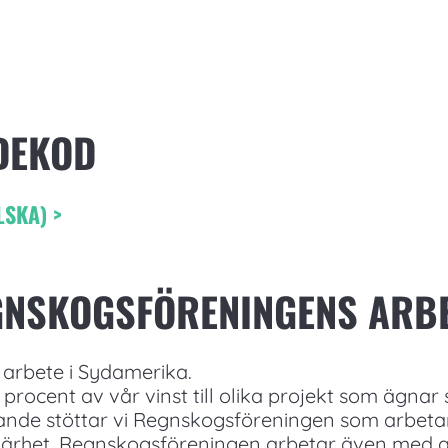
DEKOD
SKA) >
GNSKOGSFÖRENINGENS ARBE
arbete i Sydamerika.
procent av vår vinst till olika projekt som ägnar
ande stöttar vi Regnskogsföreningen som arbet
ärhet. Regnskogsföreningen arbetar även med att 