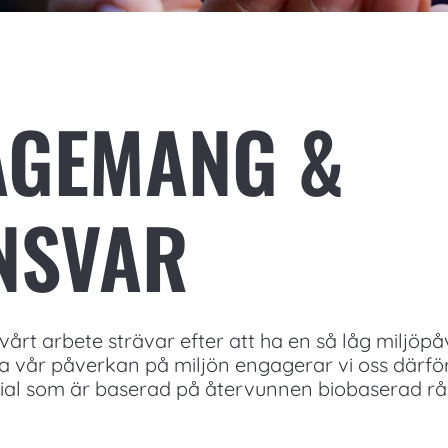
AGEMANG &
NSVAR
 i vårt arbete strävar efter att ha en så låg miljö
ra vår påverkan på miljön engagerar vi oss därför i 
erial som är baserad på återvunnen biobaserad rå