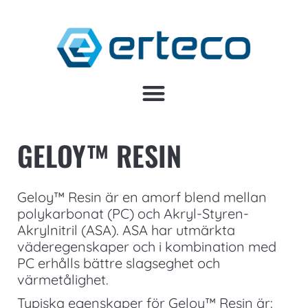
GELOY™ RESIN
Geloy™ Resin är en amorf blend mellan
polykarbonat (PC) och Akryl-Styren-
Akrylnitril (ASA). ASA har utmärkta
väderegenskaper och i kombination med
PC erhålls bättre slagseghet och
värmetålighet.
Typiska egenskaper för Geloy™ Resin är: