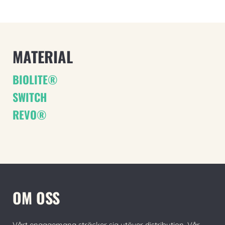
MATERIAL
BIOLITE®
SWITCH
REVO®
OM OSS
Vårt engagemang sträcker sig utöver distribution. Vår