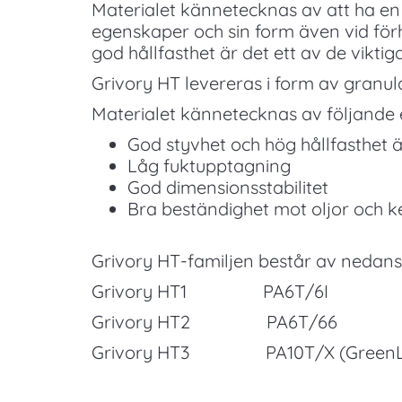
Materialet kännetecknas av att ha en 
egenskaper och sin form även vid fö
god hållfasthet är det ett av de vikti
Grivory HT levereras i form av granul
Materialet kännetecknas av följande
God styvhet och hög hållfasthet 
Låg fuktupptagning
God dimensionsstabilitet
Bra beständighet mot oljor och k
Grivory HT-familjen består av nedan
Grivory HT1 PA6T/6I
Grivory HT2 PA6T/66
Grivory HT3 PA10T/X (GreenL