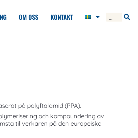
ING
OM OSS
KONTAKT
aserat på polyftalamid (PPA).
 polymerisering och kompoundering av
ämsta tillverkaren på den europeiska